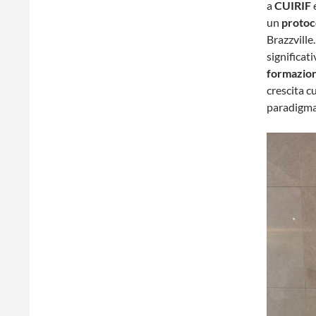
a
CUIRIF
un
protoc
Brazzville
significati
formazion
crescita c
paradigma 