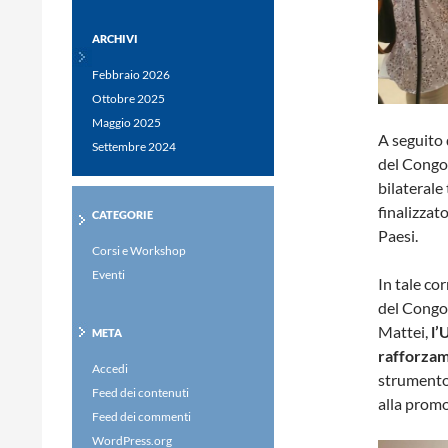
ARCHIVI
Febbraio 2026
Ottobre 2025
Maggio 2025
A seguito d
Settembre 2024
del Congo 
bilaterale
finalizzat
CATEGORIE
Paesi.
Corsi e Workshop
Eventi
In tale co
del Congo 
Mattei,
l’
META
rafforzam
Accedi
strumento 
Feed dei contenuti
alla promo
Feed dei commenti
WordPress.org