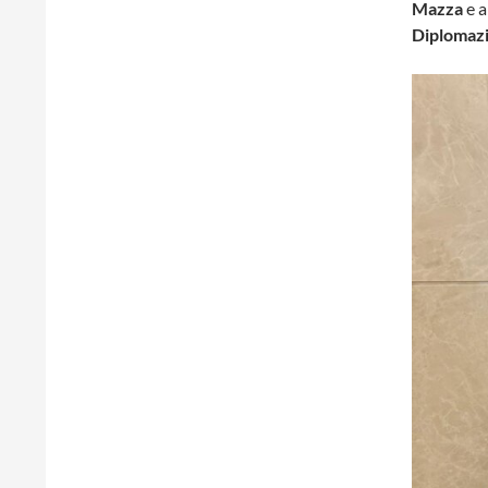
Mazza
e a
Diplomazi