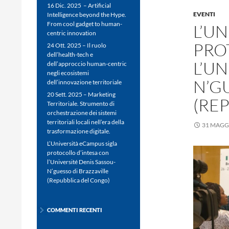
16 Dic. 2025 – Artificial
EVENTI
Intelligence beyond the Hype.
From cool gadget to human-
L’U
centric innovation
PRO
24 Ott. 2025 – Il ruolo
dell’health-tech e
L’UN
dell’approccio human-centric
negli ecosistemi
N’G
dell’innovazione territoriale
20 Sett. 2025 – Marketing
(RE
Territoriale. Strumento di
orchestrazione dei sistemi
territoriali locali nell’era della
31 MAGG
trasformazione digitale.
L’Università eCampus sigla
protocollo d’intesa con
l’Université Denis Sassou-
N’guesso di Brazzaville
(Repubblica del Congo)
COMMENTI RECENTI