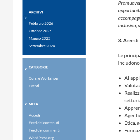
Promuovere
opportunità
ARCHIVI
accompagna
Febbraio 2026
inclusivo, 
Ottobre 2025
Maggio 2025
3. A
ree di
Settembre 2024
Le princip
includono
CATEGORIE
AI appl
Corsi e Workshop
Valutaz
Eventi
Realizz
settoria
META
Appren
Agentic
Accedi
Etica, a
Feed dei contenuti
Formaz
Feed dei commenti
WordPress.org