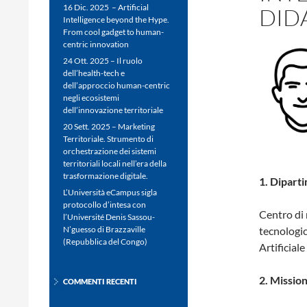
16 Dic. 2025 – Artificial
DID
Intelligence beyond the Hype.
From cool gadget to human-
centric innovation
24 Ott. 2025 – Il ruolo
dell’health-tech e
dell’approccio human-centric
negli ecosistemi
dell’innovazione territoriale
20 Sett. 2025 – Marketing
Territoriale. Strumento di
orchestrazione dei sistemi
territoriali locali nell’era della
trasformazione digitale.
1. Dipart
L’Università eCampus sigla
protocollo d’intesa con
Centro di 
l’Université Denis Sassou-
tecnologic
N’guesso di Brazzaville
(Repubblica del Congo)
Artificiale
2. Missio
COMMENTI RECENTI