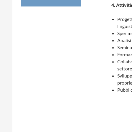
4. Attivit
Progett
linguis
Sperime
Analisi
Seminar
Formazi
Collabo
settore
Svilupp
propri
Pubblic