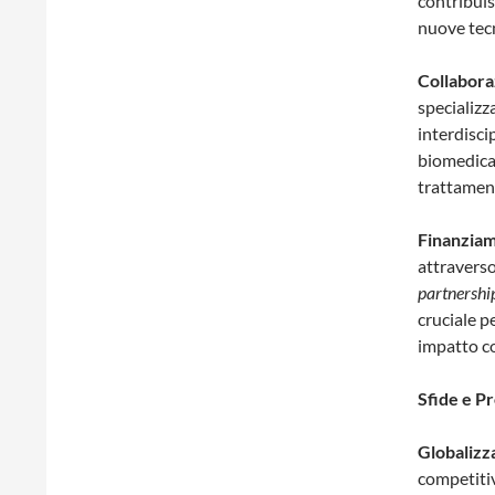
contribuis
nuove tecn
Collabora
specializz
interdisci
biomedica 
trattament
Finanziam
attraverso
partnershi
cruciale p
impatto co
Sfide e P
Globalizz
competitiv