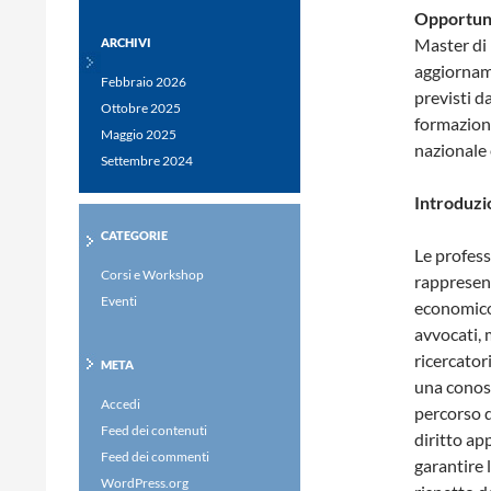
Opportun
Master di 
ARCHIVI
aggiorname
Febbraio 2026
previsti d
Ottobre 2025
formazione
Maggio 2025
nazionale 
Settembre 2024
Introduzi
CATEGORIE
Le profess
Corsi e Workshop
rappresen
Eventi
economico,
avvocati, 
ricercatori
META
una conos
Accedi
percorso d
Feed dei contenuti
diritto ap
Feed dei commenti
garantire l
WordPress.org