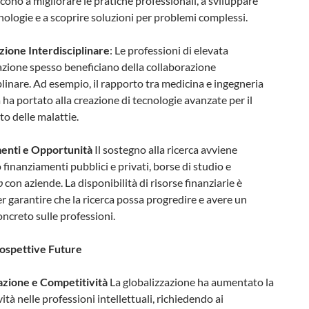
cono a migliorare le pratiche professionali, a sviluppare
ologie e a scoprire soluzioni per problemi complessi.
zione Interdisciplinare
: Le professioni di elevata
azione spesso beneficiano della collaborazione
plinare. Ad esempio, il rapporto tra medicina e ingegneria
ha portato alla creazione di tecnologie avanzate per il
o delle malattie.
enti e Opportunità
Il sostegno alla ricerca avviene
 finanziamenti pubblici e privati, borse di studio e
p
con aziende. La disponibilità di risorse finanziarie è
er garantire che la ricerca possa progredire e avere un
ncreto sulle professioni.
rospettive Future
azione e Competitività
La globalizzazione ha aumentato la
ità nelle professioni intellettuali, richiedendo ai