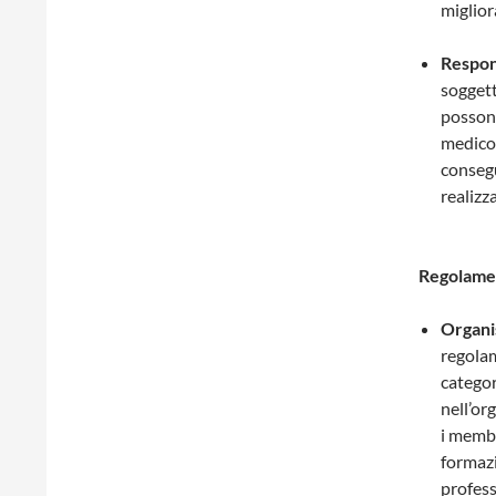
miglio
Respons
soggett
possono
medico.
consegu
realizza
Regolamen
Organi
regolam
categor
nell’or
i membr
formazi
profess