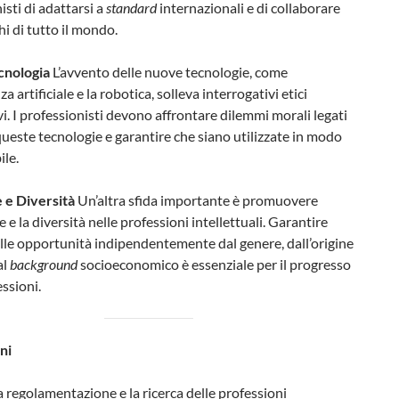
isti di adattarsi a
standard
internazionali e di collaborare
hi di tutto il mondo.
cnologia
L’avvento delle nuove tecnologie, come
nza artificiale e la robotica, solleva interrogativi etici
ivi. I professionisti devono affrontare dilemmi morali legati
 queste tecnologie e garantire che siano utilizzate in modo
le.
 e Diversità
Un’altra sfida importante è promuovere
e e la diversità nelle professioni intellettuali. Garantire
alle opportunità indipendentemente dal genere, dall’origine
al
background
socioeconomico è essenziale per il progresso
essioni.
ni
 la regolamentazione e la ricerca delle professioni