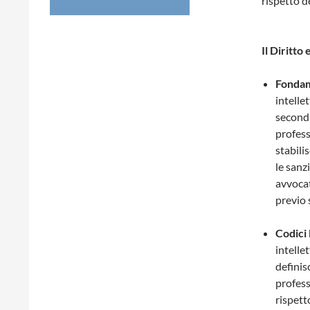
rispetto d
Il Diritto 
Fondam
intelle
seconda
profess
stabili
le sanz
avvocat
previo 
Codici
intelle
definis
profess
rispett