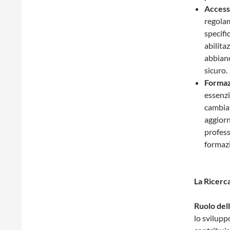
Accesso
regolam
specifi
abilita
abbiano
sicuro.
Formaz
essenzi
cambiam
aggior
profess
formazi
La Ricerca
Ruolo del
lo sviluppo