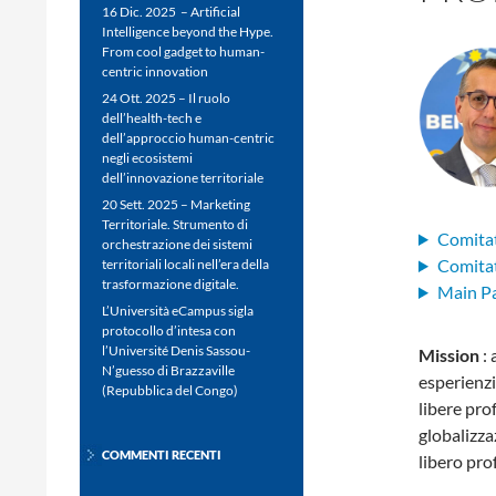
16 Dic. 2025 – Artificial
Intelligence beyond the Hype.
From cool gadget to human-
centric innovation
24 Ott. 2025 – Il ruolo
dell’health-tech e
dell’approccio human-centric
negli ecosistemi
dell’innovazione territoriale
20 Sett. 2025 – Marketing
Territoriale. Strumento di
Comitat
orchestrazione dei sistemi
Comitat
territoriali locali nell’era della
trasformazione digitale.
Main P
L’Università eCampus sigla
protocollo d’intesa con
l’Université Denis Sassou-
Mission
:
N’guesso di Brazzaville
esperienzi
(Repubblica del Congo)
libere pro
globalizza
COMMENTI RECENTI
libero pro