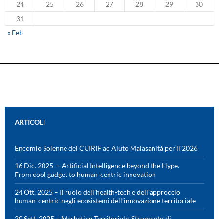
24
25
26
27
28
29
30
31
« Feb
ARTICOLI
Encomio Solenne del CUIRIF ad Aiuto Malasanità per il 2026
16 Dic. 2025 – Artificial Intelligence beyond the Hype.
From cool gadget to human-centric innovation
24 Ott. 2025 – Il ruolo dell’health-tech e dell’approccio
human-centric negli ecosistemi dell’innovazione territoriale
20 Sett. 2025 – Marketing Territoriale. Strumento di